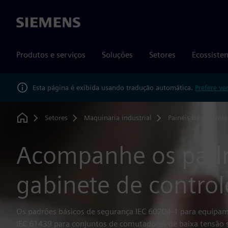
Siemens
Produtos e serviços
Soluções
Setores
Ecossiste
Esta página é exibida usando tradução automática.
Prefere ve
Setores
Maquinaria industrial
Painéis de controle
Home
Acompanhe os padr
gabinete de control
Os padrões básicos de segurança IEC 60204‑1 para equipam
IEC 61439 para conjuntos de comutadores de baixa tensão sã