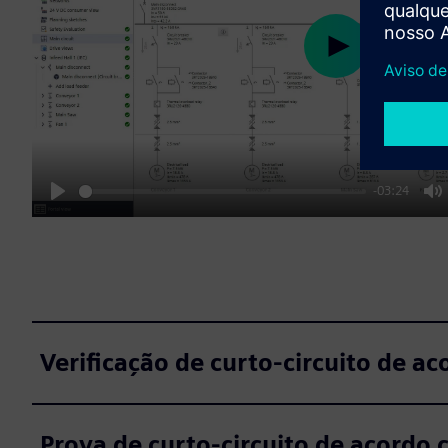
Play
-03:24
Play
M
Verificação de curto-circuito de a
Prova de curto-circuito de acordo