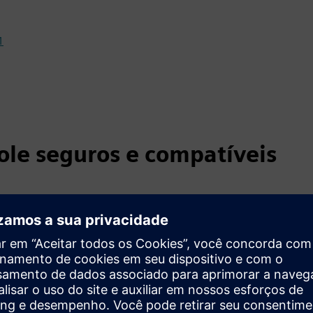
1
ole seguros e compatíveis
A estrutura normativa e le
de um gabinete de controle i
precisa ser incluída na do
reduzem grande parte de su
verificação do aumento de t