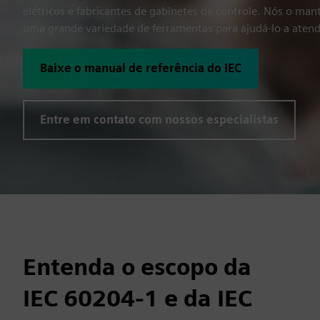
elétricos e fabricantes de gabinetes de controle. Nós o ma
uma grande variedade de ferramentas para ajudá-lo a atend
Baixe o manual de referência do IEC
Entre em contato com nossos especialistas
Entenda o escopo da
IEC 60204‑1 e da IEC