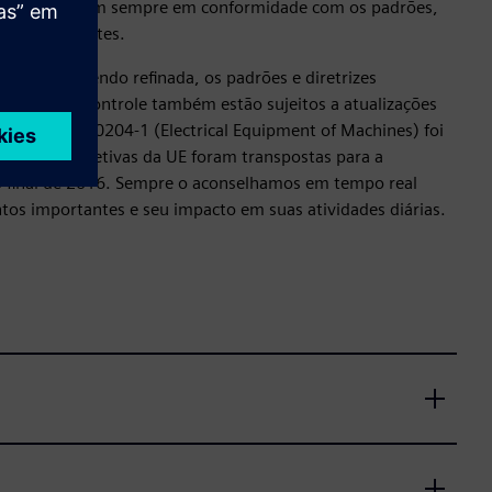
nética estejam sempre em conformidade com os padrões,
mente eficientes.
tá sempre sendo refinada, os padrões e diretrizes
binetes de controle também estão sujeitos a atualizações
ada da IEC 60204‑1 (Electrical Equipment of Machines) foi
 As novas diretivas da UE foram transpostas para a
do final de 2016. Sempre o aconselhamos em tempo real
os importantes e seu impacto em suas atividades diárias.