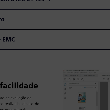
to
de EMC
facilidade
to de avaliação da
sco realizadas de acordo
os operacionais