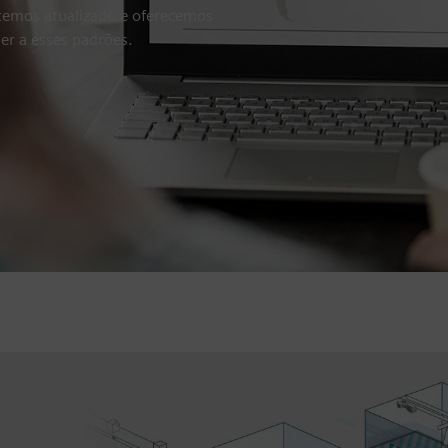
ntemos atualizado e oferecemos
er a esses padrões.