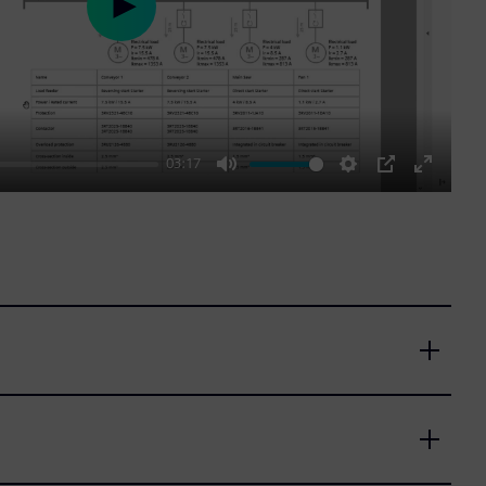
Play
03:17
Mute
Settings
PIP
Enter
fullscre