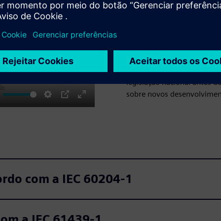
compatibilidade eletromag
sejam confiáveis e extrema
Assim como a tecnologia es
relevantes que regem os ga
regulares. Uma versão revis
publicada no final de 2016.
legislação nacional antes 
sobre novos desenvolviment
ute
Settings
PIP
Enter
fullscreen
cordo com a IEC 60204‑1
 com a IEC 61439‑1