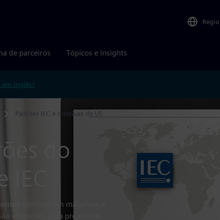
Regio
ma de parceiros
Tópicos e insights
r em inglês?
Padrões IEC e diretivas da UE
ões do
e IEC
entos elétricos em máquinas e
o essenciais para projetistas