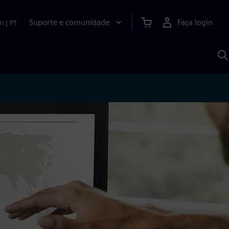
Suporte e comunidade
Faça login
n
|
PT
P
c
S
A