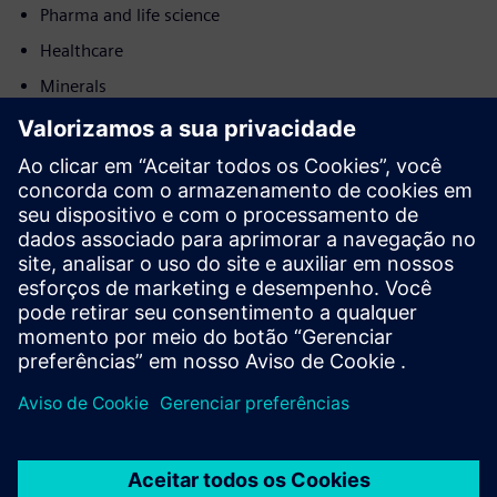
Pharma and life science
Healthcare
Minerals
Post and logistics
Movimento
Service
Fornece um serviço para um produto/solução do Siemens
Xcelerator que ajuda o cliente a implementá-lo, integrá-lo,
operá-lo ou mantê-lo