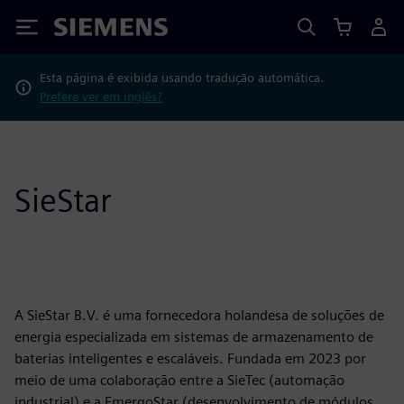
Siemens
Esta página é exibida usando tradução automática.
Prefere ver em inglês?
SieStar
A SieStar B.V. é uma fornecedora holandesa de soluções de
energia especializada em sistemas de armazenamento de
baterias inteligentes e escaláveis. Fundada em 2023 por
meio de uma colaboração entre a SieTec (automação
industrial) e a EmergoStar (desenvolvimento de módulos