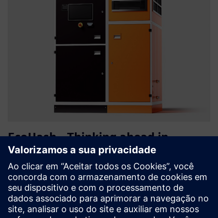
EcoHash - Thinking ahead in
energy utilisation
EcoHash is a modular energy management system that
turns surplus renewable electricity into high-value
computing and usable heat. Boost ROI per kWh, cut
heating costs, and monitor/control via HashLink for