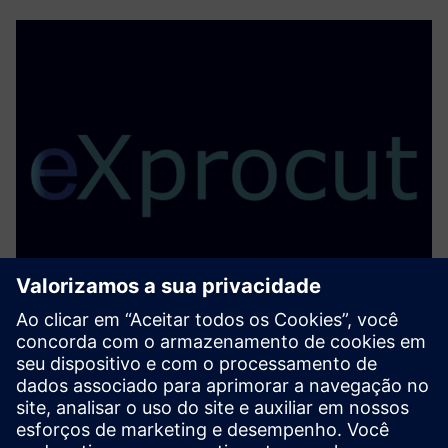
eXprocut
Pós-processador avançado de corte de perfil robótico com
integração perfeita com o Siemens NX