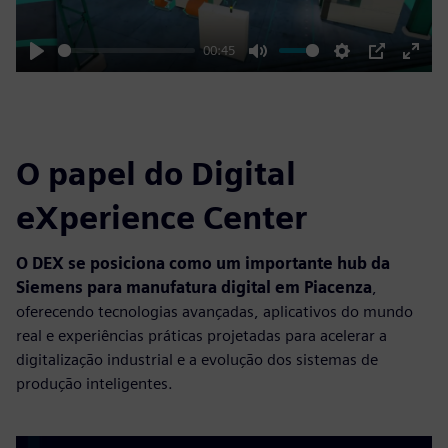
00:45
Play
Mute
Settings
PIP
Enter
fulls
O papel do Digital
eXperience Center
O DEX se posiciona como um importante hub da
Siemens para manufatura digital em Piacenza
,
oferecendo tecnologias avançadas, aplicativos do mundo
real e experiências práticas projetadas para acelerar a
digitalização industrial e a evolução dos sistemas de
produção inteligentes.