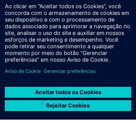
What does the Federal Office
of Civil Protection and
Disaster Assistance (BBK) do?