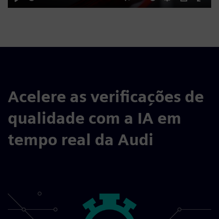
Play
Mute
Settings
PIP
Enter
fulls
Acelere as verificações de
qualidade com a IA em
tempo real da Audi