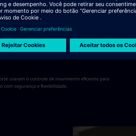
Play
ra PMEs em uso prático
rte usaram o controle de movimento eficiente para
 com segurança e flexibilidade.