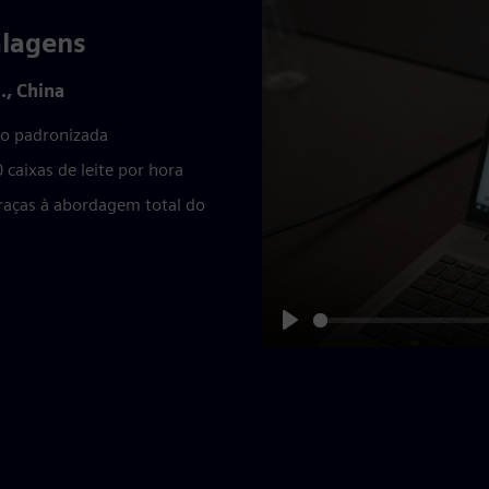
alagens
., China
o padronizada
aixas de leite por hora
raças à abordagem total do
Play