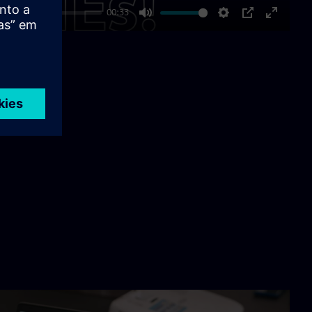
00:33
Mute
Settings
PIP
Enter
fullscre