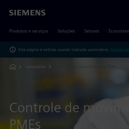
Siemens
Produtos e serviços
Soluções
Setores
Ecossiste
Esta página é exibida usando tradução automática.
Prefere ve
Campanhas
Controle de movimento para PMEs
Home
Controle de movim
PMEs