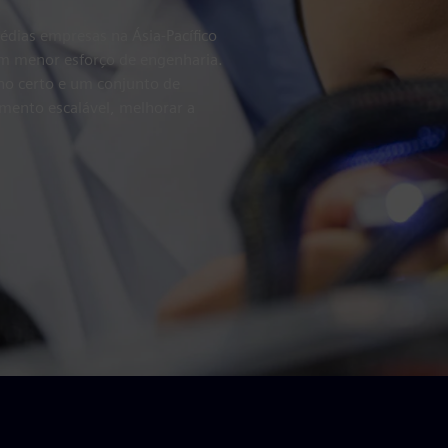
dias empresas na Ásia-Pacífico
om menor esforço de engenharia.
o certo e um conjunto de
imento escalável, melhorar a