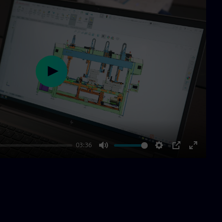
Play
03:36
Mute
Settings
PIP
Enter
fullscre