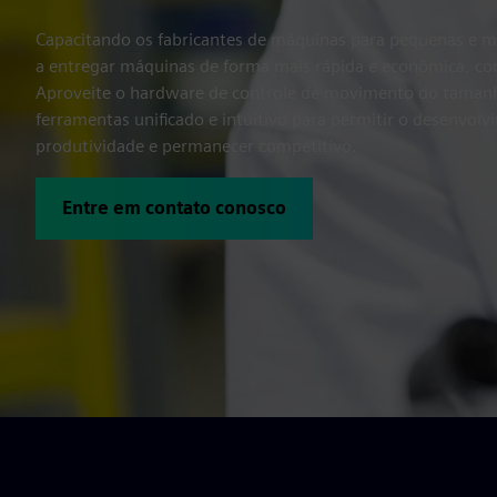
Capacitando os fabricantes de máquinas para pequenas e mé
a entregar máquinas de forma mais rápida e econômica, c
Aproveite o hardware de controle de movimento do tamanh
ferramentas unificado e intuitivo para permitir o desenvolv
produtividade e permanecer competitivo.
Entre em contato conosco