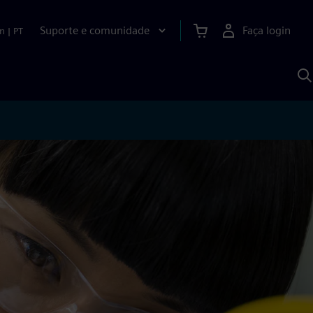
Suporte e comunidade
Faça login
n
|
PT
P
c
S
A