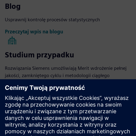
Blog
Usprawnij kontrolę procesów statystycznych
Przeczytaj wpis na blogu
Studium przypadku
Rozwiązania Siemens umożliwiają Merit wdrożenie pełnej
jakości, zamkniętego cyklu i metodologii ciągłego
doskonalenia
Czytaj więcej
eBook
Oprogramowanie Siemens Opcenter Quality pomaga