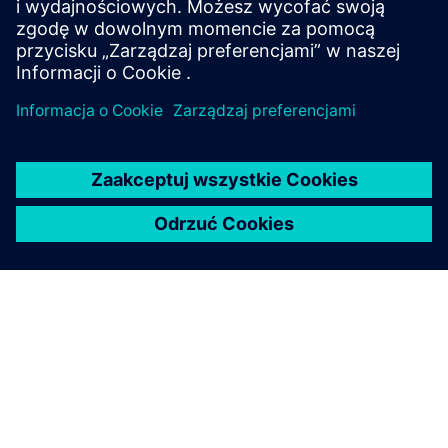
producentom osiągnąć ich cele jakościowe
Przeczytaj ebook