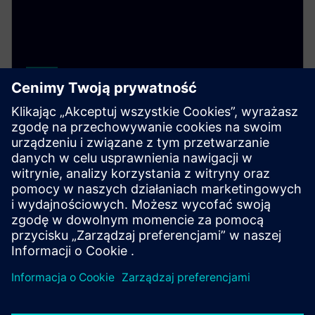
Cerberus ECO – fire protection
system (CCCF)
Cerberus ECO provides reliable, cost-efficient fire
protection for small to medium-sized buildings,
featuring smart technology and simple installation.