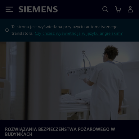
Siemens
Ta strona jest wyświetlana przy użyciu automatycznego
translatora.
Czy chcesz wyświetlić ją w języku angielskim?
ROZWIĄZANIA BEZPIECZEŃSTWA POŻAROWEGO W
BUDYNKACH