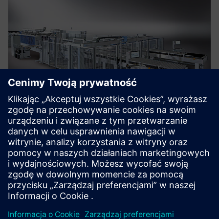
STUDIUM PRZYPADKU
Uzyskanie precyzji
przetwarzania dzięki
rozwiązaniom do testowania
Homag stoi przed wyzwaniem utrzymania dokładności
procesu przy jednoczesnym zwiększeniu szybkości
produkcji. Dzięki naszej pomocy dzięki rozwiązaniom
do analizy modalnej i testowania, Homag identyfikuje