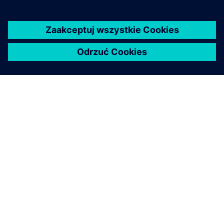
problemy z hałasem i wibracjami, aby zoptymalizować
swoje maszyny.
OMÓWIENIE ROZWIĄZANIA
Analizator dźwięku i drgań
Simcenter