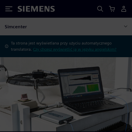
Siemens
Simcenter
Ta strona jest wyświetlana przy użyciu automatycznego
translatora.
Czy chcesz wyświetlić ją w języku angielskim?