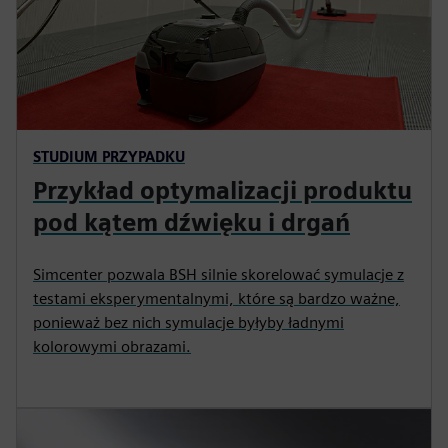
STUDIUM PRZYPADKU
Przykład optymalizacji produktu
pod kątem dźwięku i drgań
Simcenter pozwala BSH silnie skorelować symulacje z
testami eksperymentalnymi, które są bardzo ważne,
ponieważ bez nich symulacje byłyby ładnymi
kolorowymi obrazami.