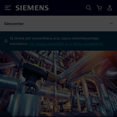
Siemens
Simcenter
Ta strona jest wyświetlana przy użyciu automatycznego
translatora.
Czy chcesz wyświetlić ją w języku angielskim?