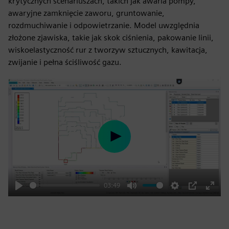
krytycznych scenariuszach, takich jak awaria pompy,
awaryjne zamknięcie zaworu, gruntowanie,
rozdmuchiwanie i odpowietrzanie. Model uwzględnia
złożone zjawiska, takie jak skok ciśnienia, pakowanie linii,
wiskoelastyczność rur z tworzyw sztucznych, kawitacja,
zwijanie i pełna ściśliwość gazu.
Play
03:49
Play
Mute
Settings
PIP
Enter
fulls