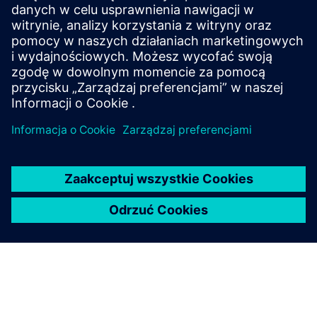
Simcenter Flomaster offers a comprehensive
simulation toolset for designing, commissioning and
operating thermo-fluid systems.