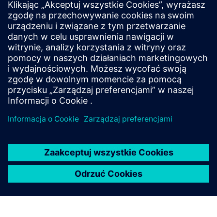
Simcenter SCADAS RS hardware
Improve efficiency of multi-physics testing in
demanding environments using robust, flexible and
high-performance data acquisition systems with
remote connectivity.