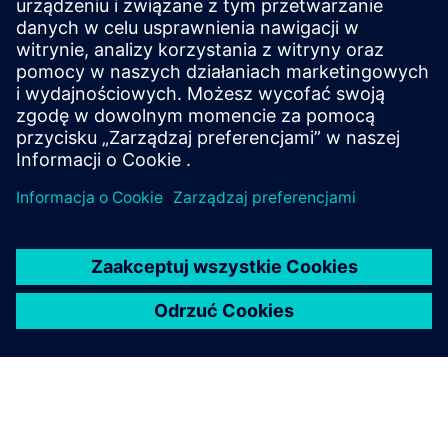
Opracowuj nowe substancje o żądanych
właściwościach w całym cyklu życia przy użyciu
wieloskalowych symulacji chemii obliczeniowej.