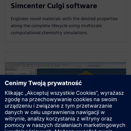
Simcenter Culgi software
Engineer novel materials with the desired properties
along the complete lifecycle using multiscale
computational chemistry simulations.