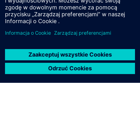
STRUCTURAL SIMULATION
Simcenter Multiscale Designer
Merges the modeling, simulation, uncertainty
quantification, and optimization of composite
material-based structures at multiple spatial and
temporal scales