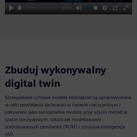
03:54
Play
Mute
Settings
PIP
Enter
fulls
Zbuduj wykonywalny
digital twin
Szczegółowe cyfrowe modele bliźniaków są opracowywane
w celu powielania zachowań w świecie rzeczywistym i
pakowane jako samodzielne modele przy użyciu metod w
czasie rzeczywistym, takich jak modelowanie
zredukowanych zamówień (ROM) i sztuczna inteligencja
(AI).