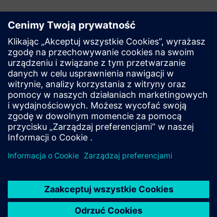
Automatyzacja procesów i
optymalizacja parametrów
Przyspiesz wykonywalny proces tworzenia digital twin
bliźniaków poprzez automatyzację tworzenia przepływów
pracy, wydajne eksplorowanie przestrzeni projektowej i
ułatwianie odkrywania zoptymalizowanych rozwiązań.
SŁUCHA
jest idealnym towarzyszem umożliwiającym szybki
proces decyzyjny i holistyczne podejście do optymalizacji,
które uwzględnia interakcje między różnymi domenami.