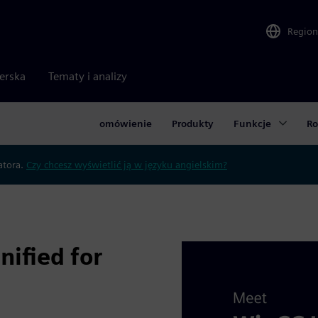
Region
nerska
Tematy i analizy
omówienie
Produkty
Funkcje
Ro
atora.
Czy chcesz wyświetlić ją w języku angielskim?
ified for