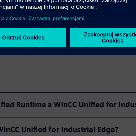
Przeczytaj
ute
Settings
PIP
Enter
fullscreen
fied Runtime a WinCC Unified for Indu
WinCC Unified for Industrial Edge?