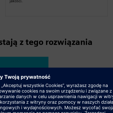
jakości.
stają z tego rozwiązania
SIMATIC WinCC Unified f
Lepsza jakość poprzez w
Zwiększona wydajność dz
Większa prędkość dzięki