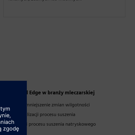
or Industrial Edge w branży mleczarskiej
cześniejsze zmniejszenie zmian wilgotności
ięki optymalizacji procesu suszenia
 optymalizacji procesu suszenia natryskowego