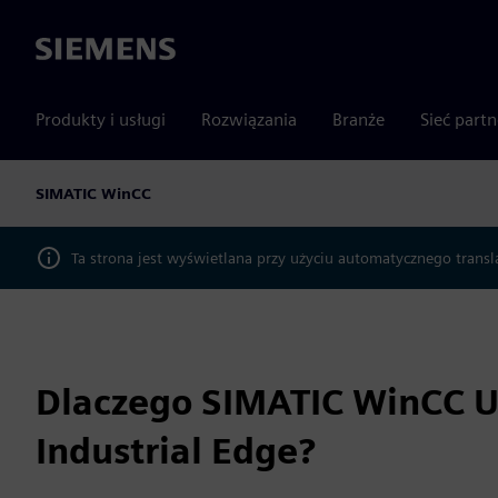
Siemens
Produkty i usługi
Rozwiązania
Branże
Sieć part
SIMATIC WinCC
Ta strona jest wyświetlana przy użyciu automatycznego transl
Dlaczego SIMATIC WinCC Un
Industrial Edge?