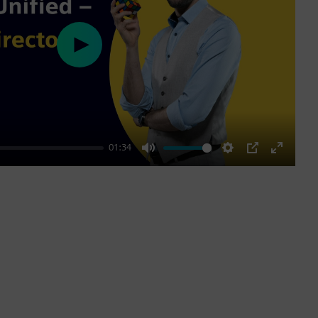
Play
01:34
Mute
Settings
PIP
Enter
fullscre