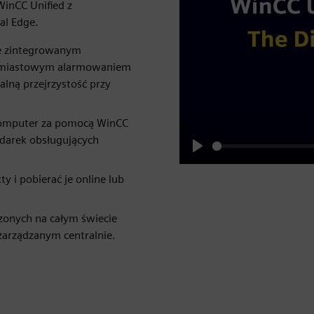
WinCC Unified z
al Edge.
ze zintegrowanym
chmiastowym alarmowaniem
ną przejrzystość przy
 komputer za pomocą WinCC
ądarek obsługujących
Play
y i pobierać je online lub
szonych na całym świecie
 zarządzanym centralnie.