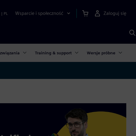
Wsparcie i społeczność
Zaloguj się
|
PL
S
z
p
S
A
związania
Training & support
Wersje próbne