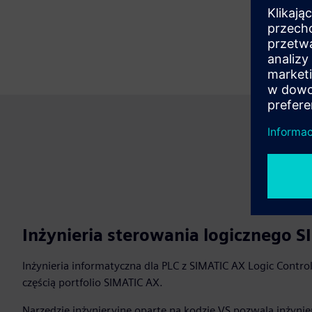
Inżynieria sterowania logicznego 
Inżynieria informatyczna dla PLC z SIMATIC AX Logic Control
częścią portfolio SIMATIC AX.
Narzędzie inżynieryjne oparte na kodzie VS pozwala inżyni