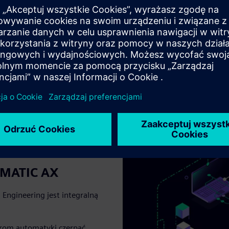
sklepu.
SIMATIC AX
 Engineering jest integralną
erom automatyki czerpać