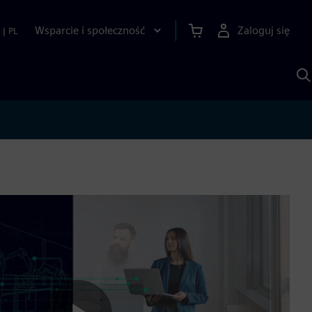
Wsparcie i społeczność
Zaloguj się
|
PL
S
z
p
S
A