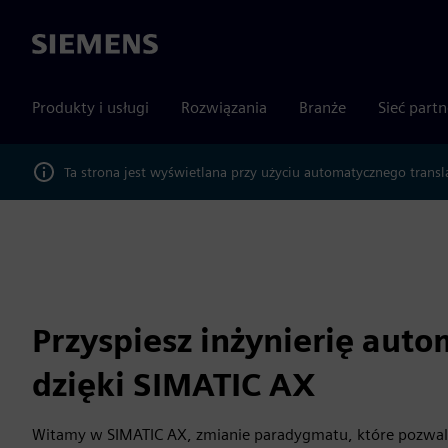
Siemens
Produkty i usługi
Rozwiązania
Branże
Sieć part
Ta strona jest wyświetlana przy użyciu automatycznego transl
Przyspiesz inżynierię auto
dzięki SIMATIC AX
Witamy w SIMATIC AX, zmianie paradygmatu, które pozwal