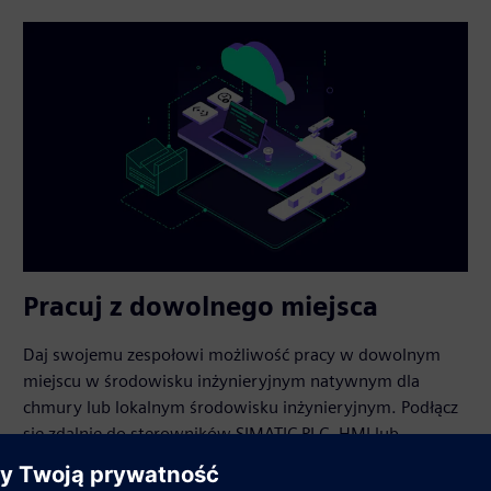
Pracuj z dowolnego miejsca
Daj swojemu zespołowi możliwość pracy w dowolnym
miejscu w środowisku inżynieryjnym natywnym dla
chmury lub lokalnym środowisku inżynieryjnym. Podłącz
się zdalnie do sterowników SIMATIC PLC, HMI lub
środowiska wykonawczego Unified PC. Monitoruj,
debuguj, wdrażaj i uzyskuj dostęp do kluczowych danych