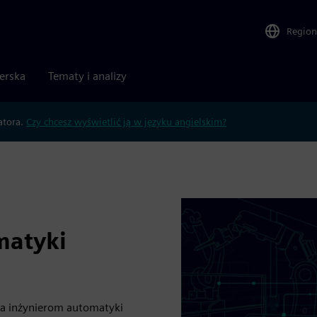
Region
nerska
Tematy i analizy
atora.
Czy chcesz wyświetlić ją w języku angielskim?
matyki
a inżynierom automatyki