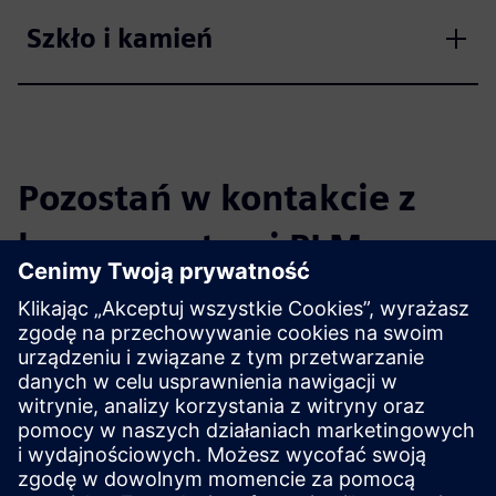
Szkło i kamień
Pozostań w kontakcie z
komponentami PLM
Przeczytaj blog
Zdobądź nowe perspektywy na PLM Components i ogólnie
na rynku PLM.