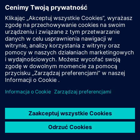
KARIERA
©
Siemens
2026
Informacje korporacyjne
Polityka prywatności
Polityka cookies
Warunki użytkowania
Cyfrowa identyfikacja
System zgłaszania nieprawidłowości