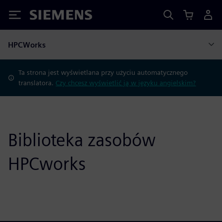
Siemens
HPCWorks
Ta strona jest wyświetlana przy użyciu automatycznego
translatora.
Czy chcesz wyświetlić ją w języku angielskim?
Biblioteka zasobów
HPCworks