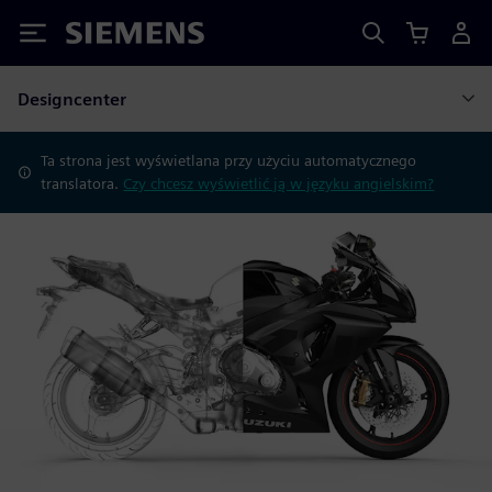
Siemens
Designcenter
Ta strona jest wyświetlana przy użyciu automatycznego
translatora.
Czy chcesz wyświetlić ją w języku angielskim?