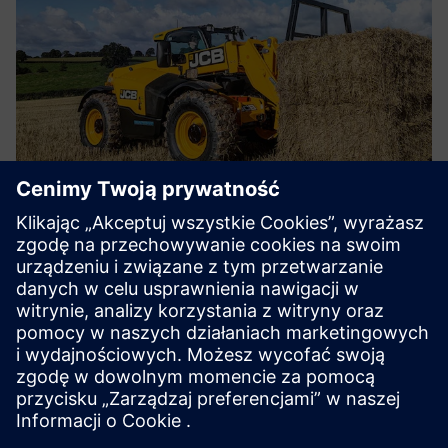
CASE STUDY
Heavyweight manufacturer drives
digitalization
Firma:
JCB
Branża:
Sprzęt ciężki
Lokalizacja:
Rocester, United Kingdom
Siemens Software:
Geolus, NX, PLM Open, Teamcenter