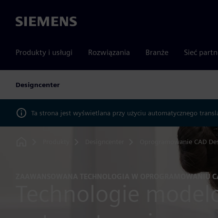
Siemens
Produkty i usługi
Rozwiązania
Branże
Sieć part
Designcenter
Ta strona jest wyświetlana przy użyciu automatycznego transl
Produkty
Designcenter
Oprogramowanie CAD Des
Home
ZAAWANSOWANA TECHNOLOGIA W OPROGRAMOWANIU C
Technologie model