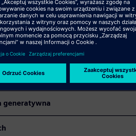
aby poprawić jakość projektów produktów i zwiększyć
ch
ia generatywna
ch