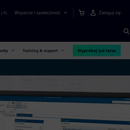
Wsparcie i społeczność
Zaloguj się
|
PL
S
z
p
S
A
soby
Training & support
Wypróbuj już teraz