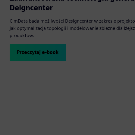
Deigncenter
CimData bada możliwości Designcenter w zakresie projekt
jak optymalizacja topologii i modelowanie zbieżne dla lżejs
produktów.
Przeczytaj e-book