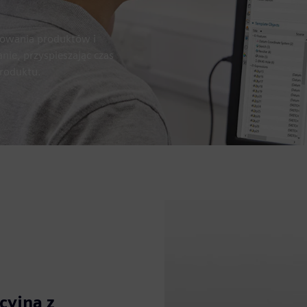
towania produktów i
ie, przyspieszając czas
produktu.
cyjna z