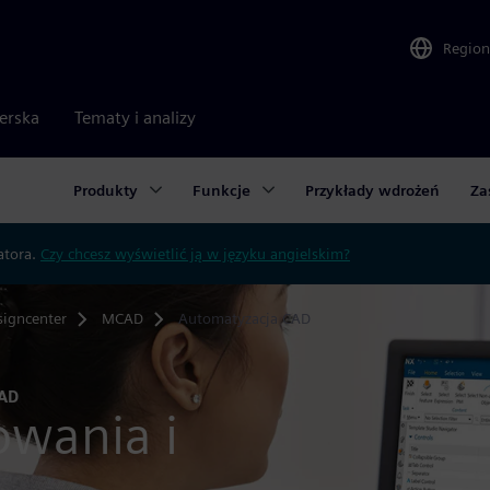
Region
nerska
Tematy i analizy
Produkty
Funkcje
Przykłady wdrożeń
Za
atora.
Czy chcesz wyświetlić ją w języku angielskim?
igncenter
MCAD
Automatyzacja CAD
AD
owania i