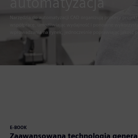
automatyzacja
Narzędzia do automatyzacji CAD organizują procesy projek
współpracę, umożliwiając wydajność i ponowne wykorzystan
wprowadzania na rynek, jednocześnie poprawiając jakość 
E-BOOK
Zaawansowana technologia genera