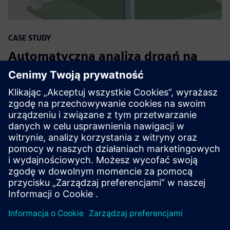
CASE STUDY
Automatyczna analiza drgań na
płytce PCB redukuje liczbę błędów
i stukrotnie przyspiesza pracę
Firma:
Design Automation Associates
Lokalizacja:
Suffield, Connecticut, United States
Siemens Software:
NX, Simcenter 3D Solutions
Przeczytaj