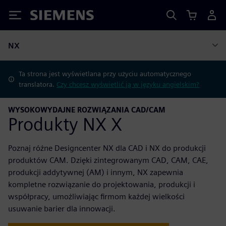
Siemens
NX
Ta strona jest wyświetlana przy użyciu automatycznego
translatora.
Czy chcesz wyświetlić ją w języku angielskim?
WYSOKOWYDAJNE ROZWIĄZANIA CAD/CAM
Produkty NX X
Poznaj różne Designcenter NX dla CAD i NX do produkcji
produktów CAM. Dzięki zintegrowanym CAD, CAM, CAE,
produkcji addytywnej (AM) i innym, NX zapewnia
kompletne rozwiązanie do projektowania, produkcji i
współpracy, umożliwiając firmom każdej wielkości
usuwanie barier dla innowacji.