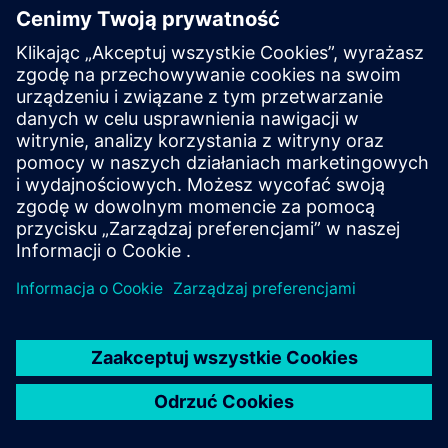
Poznaj oprogramowanie NX do
obsługi produkcji
Przyspiesz produkcję części dzięki NX do produkcji
produktów CAM do druku 3D, programowania
kontroli jakości, robotyki i innych. Poznaj rozwiązania
NX X Manufacturing i Value Based Licensing.