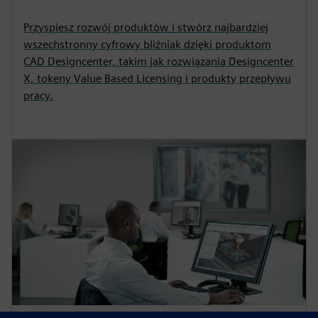
Przyspiesz rozwój produktów i stwórz najbardziej
wszechstronny cyfrowy bliźniak dzięki produktom
CAD Designcenter, takim jak rozwiązania Designcenter
X, tokeny Value Based Licensing i produkty przepływu
pracy.