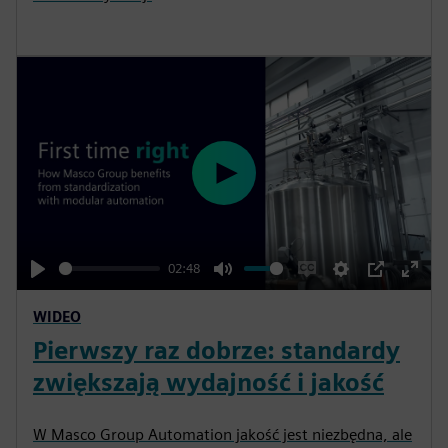
P
l
a
y
02:48
P
M
E
S
P
E
WIDEO
l
u
n
e
I
n
Pierwszy raz dobrze: standardy
a
t
a
t
P
t
y
e
b
t
e
zwiększają wydajność i jakość
l
i
r
e
n
f
W Masco Group Automation jakość jest niezbędna, ale