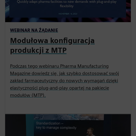
WEBINAR NA ŻĄDANIE
Modułowa konfiguracja
produkcji z MTP
Podczas tego webinaru Pharma Manufacturing
Magazine dowiedz się, jak szybko dostosować swój
zakład farmaceutyczny do nowych wymagań dzięki
elastyczności plug-and-play opartej na pakiecie
modułów (MTP).