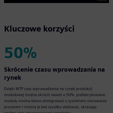
Play
Mute
Settings
PIP
Enter
fulls
Kluczowe korzyści
50%
50%
Skrócenie czasu wprowadzania na
rynek
Dzięki MTP czas wprowadzania na rynek produkcji
modułowej można skrócić nawet o 50%: prefabrykowane
moduły można łatwo zintegrować z systemem sterowania
procesem i można je bez wysiłku skalować, skracając
ogólny czas opracowywania produktu.