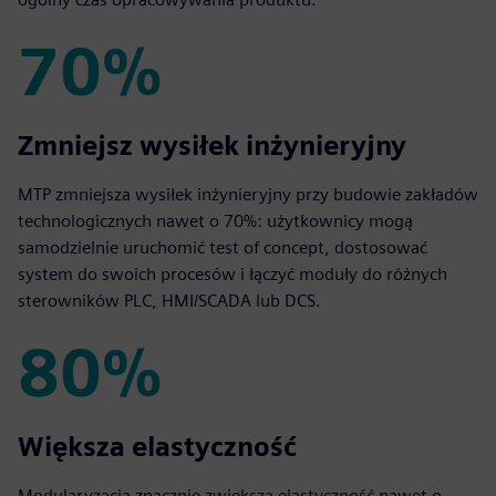
70%
70%
Zmniejsz wysiłek inżynieryjny
MTP zmniejsza wysiłek inżynieryjny przy budowie zakładów
technologicznych nawet o 70%: użytkownicy mogą
samodzielnie uruchomić test of concept, dostosować
system do swoich procesów i łączyć moduły do różnych
sterowników PLC, HMI/SCADA lub DCS.
80%
80%
Większa elastyczność
Modularyzacja znacznie zwiększa elastyczność nawet o