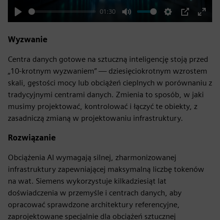
01:30
Play
Mute
Settings
PIP
Enter
fulls
Wyzwanie
Centra danych gotowe na sztuczną inteligencję stoją przed
„10-krotnym wyzwaniem” — dziesięciokrotnym wzrostem
skali, gęstości mocy lub obciążeń cieplnych w porównaniu z
tradycyjnymi centrami danych. Zmienia to sposób, w jaki
musimy projektować, kontrolować i łączyć te obiekty, z
zasadniczą zmianą w projektowaniu infrastruktury.
Rozwiązanie
Obciążenia AI wymagają silnej, zharmonizowanej
infrastruktury zapewniającej maksymalną liczbę tokenów
na wat. Siemens wykorzystuje kilkadziesiąt lat
doświadczenia w przemyśle i centrach danych, aby
opracować sprawdzone architektury referencyjne,
zaprojektowane specjalnie dla obciążeń sztucznej