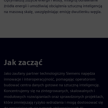
Optymalizuj zużycie energii i wody, integruj odnawialne
źródła energii i umożliwiaj obciążenia sztuczną inteligencją
na masową skalę, uwzględniając emisję dwutlenku węgla.
Jak zacząć
Jako zaufany partner technologiczny Siemens napędza
innowacje i interoperacyjność, pomagając operatorom
budować centra danych gotowe na sztuczną inteligencję.
Koncentrujemy się na zintegrowanych, skalowalnych i
modułowych rozwiązaniach oraz sprawdzonych projektach,
które zmniejszają ryzyko wdrażania i mogą dostosować się