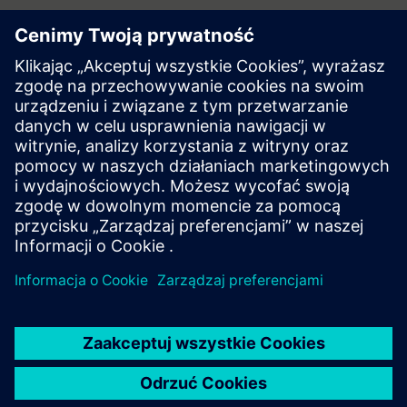
KPI
Współczynnik incydentów
Czas reakcji na incydent
Zadowolenie mieszkańców