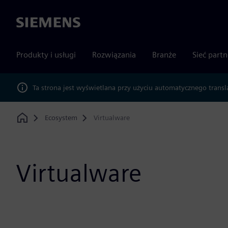
Siemens
Produkty i usługi
Rozwiązania
Branże
Sieć part
Ta strona jest wyświetlana przy użyciu automatycznego transl
Ecosystem
Virtualware
Home
Virtualware