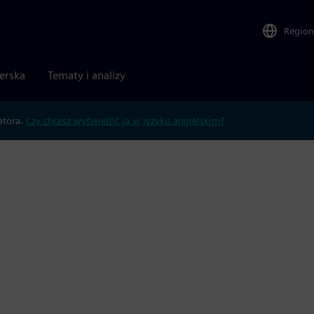
Region
nerska
Tematy i analizy
atora.
Czy chcesz wyświetlić ją w języku angielskim?