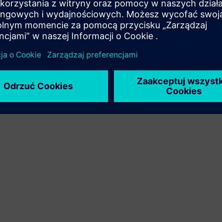
integrację produktu Siemens Xcelerator z produktem
własnym