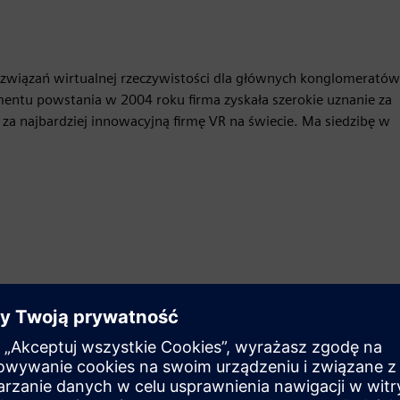
związań wirtualnej rzeczywistości dla głównych konglomeratów
entu powstania w 2004 roku firma zyskała szerokie uznanie za
za najbardziej innowacyjną firmę VR na świecie. Ma siedzibę w
Ruch
Build
Rozszerza lub buduje na bazie produktu/rozwiązania
Siemens Xcelerator poprzez tworzenie nowego produktu
lub tworzy nowe rozwiązanie dla klienta poprzez