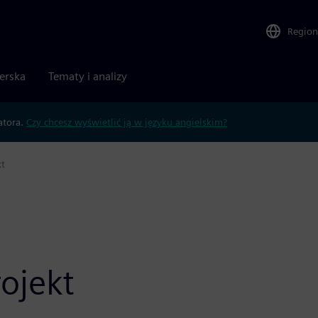
Region
nerska
Tematy i analizy
atora.
Czy chcesz wyświetlić ją w języku angielskim?
t
ojekt