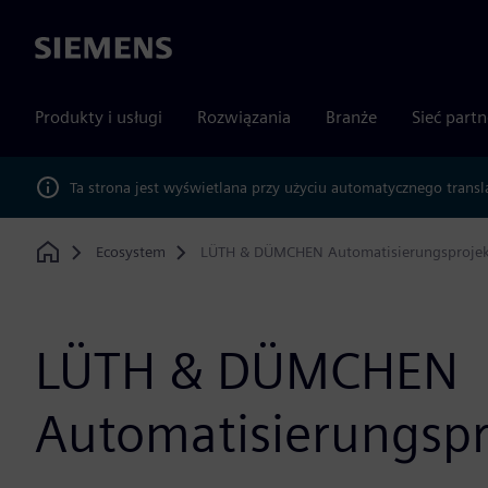
Siemens
Produkty i usługi
Rozwiązania
Branże
Sieć part
Ta strona jest wyświetlana przy użyciu automatycznego transl
Ecosystem
LÜTH & DÜMCHEN Automatisierungsprojek
Home
LÜTH & DÜMCHEN
Automatisierungspr