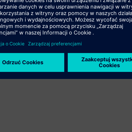
Ruch
Build
Rozszerza lub buduje na bazie produktu/rozwiązania
Siemens Xcelerator poprzez tworzenie nowego produktu
lub tworzy nowe rozwiązanie dla klienta poprzez
integrację produktu Siemens Xcelerator z produktem
własnym