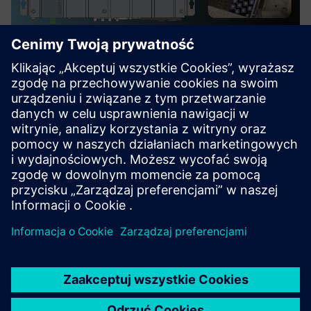
Vision AI Control for Machines
This offering provides a complete AI vision solution to
optimize machines through real-time detection and
regulation.
Dowiedz się więcej