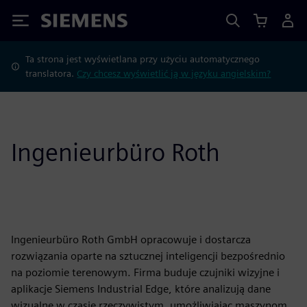
Siemens
Ta strona jest wyświetlana przy użyciu automatycznego
translatora.
Czy chcesz wyświetlić ją w języku angielskim?
Ingenieurbüro Roth
Ingenieurbüro Roth GmbH opracowuje i dostarcza
rozwiązania oparte na sztucznej inteligencji bezpośrednio
na poziomie terenowym. Firma buduje czujniki wizyjne i
aplikacje Siemens Industrial Edge, które analizują dane
wizualne w czasie rzeczywistym, umożliwiając maszynom