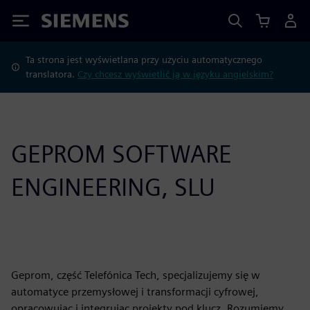
Siemens
Ta strona jest wyświetlana przy użyciu automatycznego
translatora.
Czy chcesz wyświetlić ją w języku angielskim?
GEPROM SOFTWARE
ENGINEERING, SLU
Geprom, część Telefónica Tech, specjalizujemy się w
automatyce przemysłowej i transformacji cyfrowej,
opracowując i integrując projekty pod klucz. Rozumiemy,