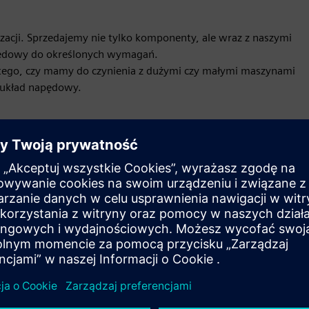
cji. Sprzedajemy nie tylko komponenty, ale wraz z naszymi
pędowy do określonych wymagań.
d tego, czy mamy do czynienia z dużymi czy małymi maszynami
 układ napędowy.
Ruch
Sell
Odsprzedaż / wspólna sprzedaż oprogramowania oraz
sprzętu z funkcjami cyfrowymi w oparciu o Siemens
Xcelerator