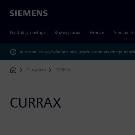
Siemens
Produkty i usługi
Rozwiązania
Branże
Sieć part
Ta strona jest wyświetlana przy użyciu automatycznego transl
Ecosystem
CURRAX
Home
CURRAX