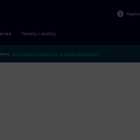
Region
nerska
Tematy i analizy
atora.
Czy chcesz wyświetlić ją w języku angielskim?