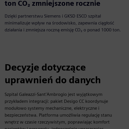
> 1000
ton CO₂ zmniejszone rocznie
Dzięki partnerstwu Siemens i GKSD ESCO szpital
minimalizuje wpływ na środowisko, zapewnia ciągłość
działania i zmniejsza roczną emisję CO₂ o ponad 1000 ton.
Decyzje dotyczące
uprawnień do danych
Szpital Galeazzi-Sant'Ambrogio jest wyjątkowym
przykładem integracji: pakiet Desigo CC koordynuje
modułowo systemy mechaniczne, elektryczne i
bezpieczeństwa. Platforma umożliwia regulację stanu
wnętrz w czasie rzeczywistym, poprawiając komfort
pacjentów i personelu, jednocześnie upraszczając