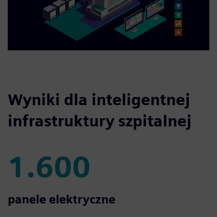
Wyniki dla inteligentnej
infrastruktury szpitalnej
1.600
1.600
panele elektryczne