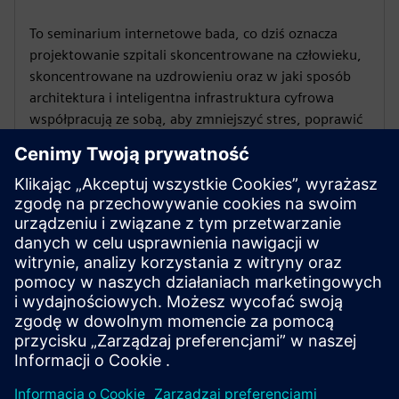
To seminarium internetowe bada, co dziś oznacza
projektowanie szpitali skoncentrowane na człowieku,
skoncentrowane na uzdrowieniu oraz w jaki sposób
architektura i inteligentna infrastruktura cyfrowa
współpracują ze sobą, aby zmniejszyć stres, poprawić
doświadczenia i stworzyć długoterminową wartość.