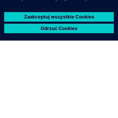
SEMINARIUM INTERNETOWE
Innowacje w zakresie
zrównoważonego rozwoju z
Asset Power Monitoring
Dowiedz się, w Asset Power Monitoring przekształca
radiologię poprzez zwiększenie efektywności
energetycznej przy jednoczesnym zmniejszeniu
kosztów energii i śladu węglowego. Ucz się na
podstawie rzeczywistych realizacji w UCSF Medical
Center i Universitatsspital Basel.