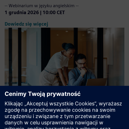
-- Webinarium w języku angielskim --
1 grudnia 2026 | 10:00 CET
Dowiedz się więcej
Analiza problemów i
rozwiązywanie problemów - sesja
2