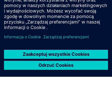
-- Webinarium w języku angielskim --
1 grudnia 2026 | 15:00 CET
Dowiedz się więcej