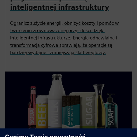
inteligentnej infrastruktury
Ogranicz zużycie energii, obniżyć koszty i pomóc w
tworzeniu zrównoważonej przyszłości dzięki
inteligentnej infrastrukturze. Energia odnawialna i
transformacja cyfrowa sprawiają, że operacje są
bardziej wydajne i zmniejszają ślad węglowy.