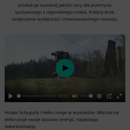
produkuje wysokiej jakości sery dla przemysłu
spożywczego z regionalnego mleka. Kolejny krok:
zwiększenie wydajności i zrównoważonego rozwoju.
Play
03:32
Play
Mute
Settings
PIP
Enter
fulls
Holger Schygulla i Heiko Junge w wywiadzie: Mleczarnia
elektryzuje swoje dostawy energii, napędzając
dekarbonizację.