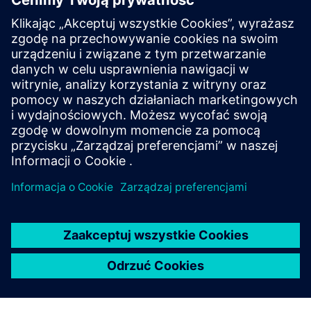
Spożywcza
Dowiedz się, jak cyfryzacja i automatyzacja w
przemyśle spożywczym zwiększają zrównoważony
rozwój