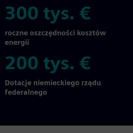
300 tys. €
300 tys. €
roczne oszczędności kosztów
energii
200 tys. €
200 tys. €
Dotacje niemieckiego rządu
federalnego