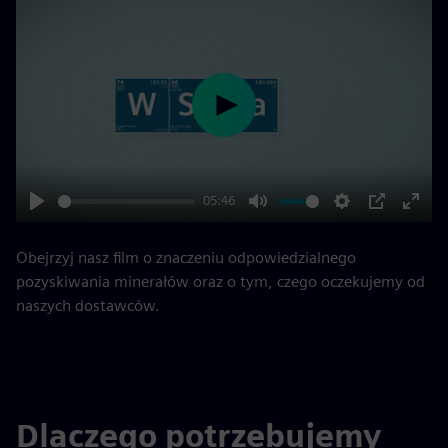
Play
05:46
Play
Mute
Settings
PIP
Enter
fulls
Obejrzyj nasz film o znaczeniu odpowiedzialnego
pozyskiwania minerałów oraz o tym, czego oczekujemy od
naszych dostawców.
Dlaczego potrzebujemy