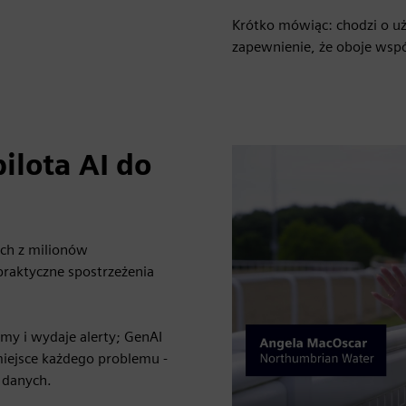
Krótko mówiąc: chodzi o uż
zapewnienie, że oboje wspó
ilota AI do
ych z milionów
 praktyczne spostrzeżenia
my i wydaje alerty; GenAI
miejsce każdego problemu -
 danych.