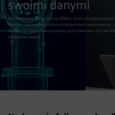
swoimi danymi
Northumbrian Water Group (NWG), która obsługuje ponad 4,
Brytanii, wprowadza miliony inteligentnych wodomierzy i 
wydajności sieci i wykorzystania przez klientów. Oto jak 
prawdziwy wgląd.