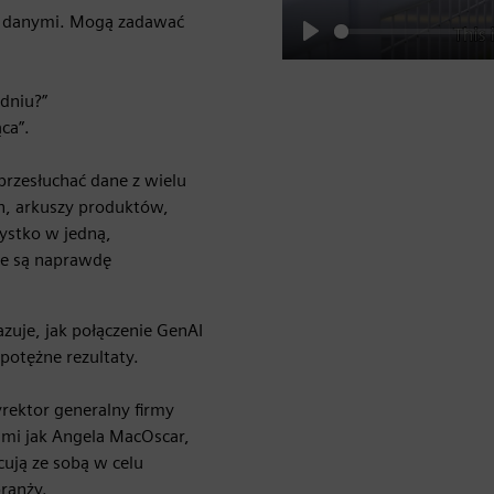
i danymi. Mogą zadawać
Play
dniu?”
ca”.
rzesłuchać dane z wielu
h, arkuszy produktów,
zystko w jedną,
ne są naprawdę
zuje, jak połączenie GenAI
otężne rezultaty.
rektor generalny firmy
imi jak Angela MacOscar,
ują ze sobą w celu
ranży.