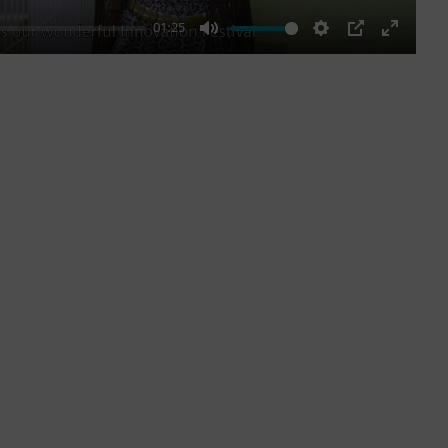
01:25
Mute
Settings
PIP
Enter
fullscre