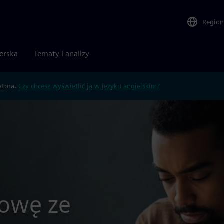
Region
nerska
Tematy i analizy
atora.
Czy chcesz wyświetlić ją w języku angielskim?
mowę ze