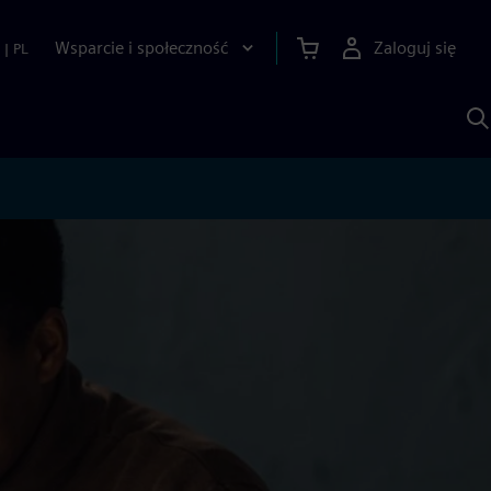
Wsparcie i społeczność
Zaloguj się
|
PL
S
z
p
S
A