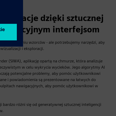
nformacje dzięki sztucznej
 i intuicyjnym interfejsom
y w wykrywaniu wzorców - ale potrzebujemy narzędzi, aby
izualizacji i eksploracji.
der (SIWA), aplikację opartą na chmurze, która analizuje
zeczywistym w celu wykrycia wycieków. Jego algorytmy AI
naczają potencjalne problemy, aby pomóc użytkownikowi
 Dane i powiadomienia są prezentowane na łatwych do
 pulpitach nawigacyjnych, aby pomóc użytkownikowi w
ji bardzo różni się od generatywnej sztucznej inteligencji
ów.