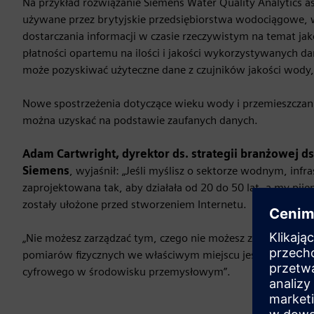
Na przykład rozwiązanie Siemens Water Quality Analytics as
używane przez brytyjskie przedsiębiorstwa wodociągowe,
dostarczania informacji w czasie rzeczywistym na temat ja
płatności opartemu na ilości i jakości wykorzystywanych 
może pozyskiwać użyteczne dane z czujników jakości wody,
Nowe spostrzeżenia dotyczące wieku wody i przemieszczani
można uzyskać na podstawie zaufanych danych.
Adam Cartwright, dyrektor ds. strategii branżowej d
Siemens
, wyjaśnił: „Jeśli myślisz o sektorze wodnym, infra
zaprojektowana tak, aby działała od 20 do 50 lat, a my pije
zostały ułożone przed stworzeniem Internetu.
„Nie możesz zarządzać tym, czego nie możesz zmierzyć, wi
pomiarów fizycznych we właściwym miejscu jest ważne dla
cyfrowego w środowisku przemysłowym”.