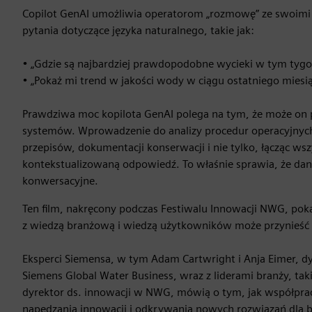
Copilot GenAI umożliwia operatorom „rozmowę” ze swoim
pytania dotyczące języka naturalnego, takie jak:
• „Gdzie są najbardziej prawdopodobne wycieki w tym tygo
• „Pokaż mi trend w jakości wody w ciągu ostatniego miesią
Prawdziwa moc kopilota GenAI polega na tym, że może on p
systemów. Wprowadzenie do analizy procedur operacyjnyc
przepisów, dokumentacji konserwacji i nie tylko, łącząc ws
kontekstualizowaną odpowiedź. To właśnie sprawia, że da
konwersacyjne.
Ten film, nakręcony podczas Festiwalu Innowacji NWG, poka
z wiedzą branżową i wiedzą użytkowników może przynieść p
Eksperci Siemensa, w tym Adam Cartwright i Anja Eimer, dy
Siemens Global Water Business, wraz z liderami branży, tak
dyrektor ds. innowacji w NWG, mówią o tym, jak współprac
napędzania innowacji i odkrywania nowych rozwiązań dla b