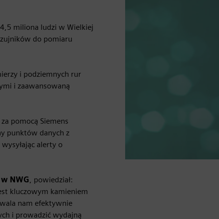
”
5 miliona ludzi w Wielkiej
czujników do pomiaru
mierzy i podziemnych rur
anymi i zaawansowaną
ów za pomocą Siemens
ony punktów danych z
 wysyłając alerty o
ji w NWG
, powiedział:
jest kluczowym kamieniem
zwala nam efektywnie
ych i prowadzić wydajną