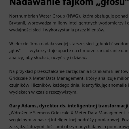
Nadawanie fajkom „głosu
Northumbrian Water Group (NWG), która obsługuje ponad 4,
Brytanii, wprowadza miliony inteligentnych wodomierzy i 
wydajności sieci i wykorzystania przez klientów.
W efekcie firma nadała swojej starszej sieci „głupich” wodo
„głos” — i wykorzystuje oparte na chmurze zarządzanie d
analizę, aby słuchać, uczyć się i działać.
Na przykład przekształcanie zarządzania licznikami klient
Gridscale X Meter Data Management, który analizuje mili
czujników i liczników każdego dnia, identyfikując anomalie i
wyciekach w czasie rzeczywistym.
Gary Adams, dyrektor ds. inteligentnej transformac
„Wdrożenie Siemens Gridscale X Meter Data Management 
węgielnym w naszej inteligentnej podróży pomiarowej. Po
zarządzać dużymi ilościami otrzymanych danych pomiarow