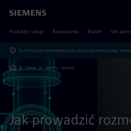
Siemens
Produkty i usługi
Rozwiązania
Branże
Sieć part
Ta strona jest wyświetlana przy użyciu automatycznego transl
Firma
Tematy i analizy
Home
Jak prowadzić roz