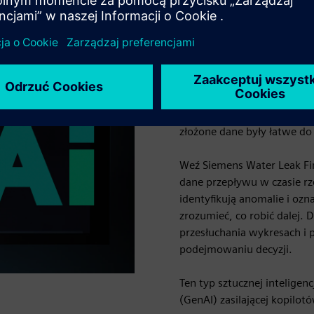
2. Generuj i
inteligencji
Ludzie są naturalnie dobrz
złożone dane były łatwe do w
Weź Siemens Water Leak Fin
dane przepływu w czasie r
identyfikują anomalie i oz
zrozumieć, co robić dalej.
przesłuchania wykresach i
podejmowaniu decyzji.
Ten typ sztucznej inteligenc
(GenAI) zasilającej kopilot