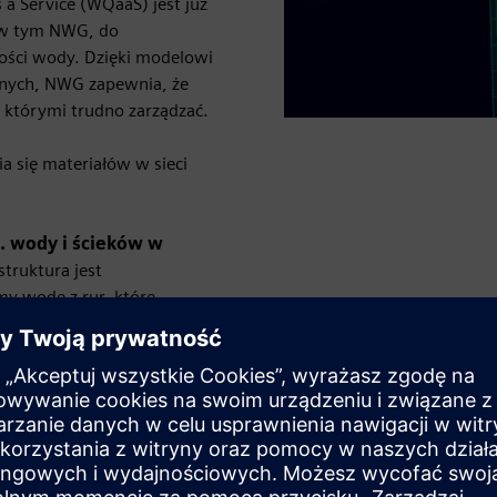
 a Service (WQaaS) jest już
 w tym NWG, do
kości wody. Dzięki modelowi
danych, NWG zapewnia, że
 którymi trudno zarządzać.
a się materiałów w sieci
s. wody i ścieków w
struktura jest
my wodę z rur, które
ęc posiadanie odpowiednich
 każdego projektu