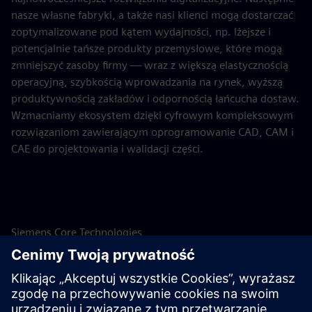
nasze własne fabryki, a także nasi klienci mogą dostarczać
zoptymalizowane pod kątem wydajności, np. lżejsze i
potencjalnie tańsze produkty przemysłowe, które mogą
zmniejszyć zasoby firmy — wraz z większą elastycznością
operacyjną, szybkością wprowadzania na rynek, wyższą
produktywnością zakładów i odpornością łańcucha dostaw.
Wzmacniamy ekosystem dzięki cyfrowym kompleksowym
rozwiązaniom zawierającym oprogramowanie CAD, CAM i
CAE do projektowania i walidacji części.
Siemens Core Technologies
Siemens dąży do przywództwa technologicznego w
dziedzinach technologii i innowacji, które mają nadrzędne
znaczenie dla firmy. Te podstawowe technologie mają
kluczowe znaczenie dla długoterminowego sukcesu firmy