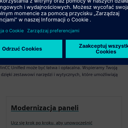
Play
WinCC Unified może być łatwa i opłacalna. Wspieramy Twoją
i dzięki zestawowi narzędzi i wytycznych, które umożliwiają
Modernizacja paneli
Ucz się krok po kroku, aby unowocześnić