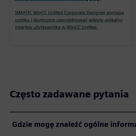
SIMATIC WinCC Unified Corporate Designer pomaga
szybko i skutecznie zaprojektować własny unikalny
interfejs użytkownika w WinCC Unified.
Często zadawane pytania
Gdzie mogę znaleźć ogólne inform