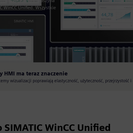
nterfejsu człowiek-maszyna
C WinCC Unified. Wszystkie
y HMI ma teraz znaczenie
emy wizualizacji poprawiają elastyczność, użyteczność, przejrzystość
o SIMATIC WinCC Unified