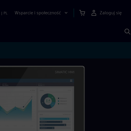
Wsparcie i społeczność
Zaloguj się
|
PL
S
z
p
S
A