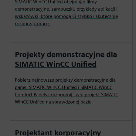
SIMATIC WinCC Unified obejmują: filmy
demonstracyjne, samouczki, przykłady aplikacji i
wskazówki, które pomogą Ci szybko i skutecznie
rozpocząć pracę.
Projekty demonstracyjne dla
SIMATIC WinCC Unified
Pobierz najnowsze projekty demonstracyjne dla
paneli SIMATIC WinCC Unified i SIMATIC WinCC
Comfort Panels i rozpocznij swój projekt SIMATIC
WinCC Unified na sprawdzonej bazie.
Projektant korporacyjny