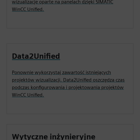
wizualizacje oparte na panelach dzięki SIMATIC
WinCC Unified.
Data2Unified
Ponownie wykorzystaj zawartość istniejących
projektów wizualizacji. Data2Unified oszczędza czas
podczas konfigurowania i projektowania projektów
WinCC Unified.
Wytyczne inżynieryjne