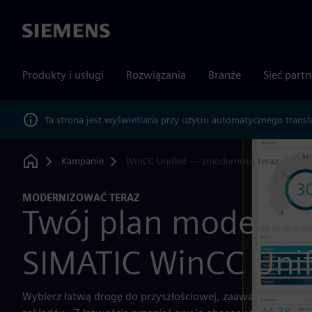
Siemens
Produkty i usługi
Rozwiązania
Branże
Sieć part
Ta strona jest wyświetlana przy użyciu automatycznego transl
Kampanie
WinCC Unified — zmodernizuj teraz
Home
MODERNIZOWAĆ TERAZ
Twój plan moderniza
SIMATIC WinCC Unif
Wybierz łatwą drogę do przyszłościowej, zaawansowanej wizu