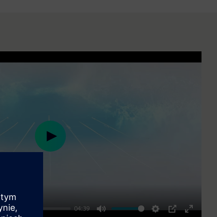
Play
04:39