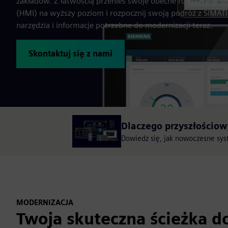
zakładów. Z łatwością przenieś swoje obecne rozwiązanie i
(HMI) na wyższy poziom i rozpocznij swoją podróż z SIMATI
narzędzia i informacje potrzebne do modernizacji teraz.
Skontaktuj się z nami
Dlaczego przyszłościow
Dowiedz się, jak nowoczesne syst
MODERNIZACJA
Twoja skuteczna ścieżka d