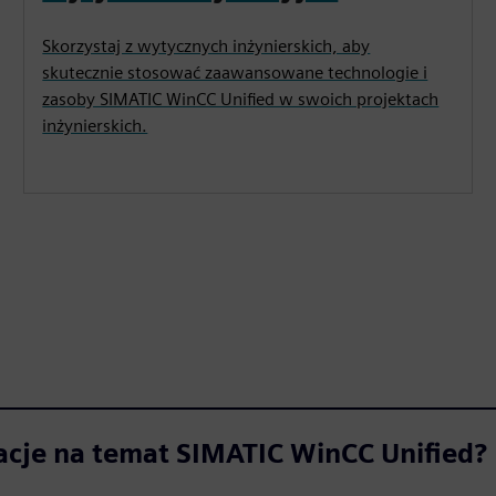
Skorzystaj z wytycznych inżynierskich, aby
skutecznie stosować zaawansowane technologie i
zasoby SIMATIC WinCC Unified w swoich projektach
inżynierskich.
acje na temat SIMATIC WinCC Unified?