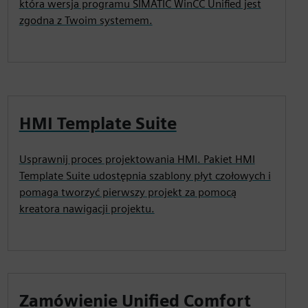
która wersja programu SIMATIC WinCC Unified jest
zgodna z Twoim systemem.
HMI Template Suite
Usprawnij proces projektowania HMI. Pakiet HMI
Template Suite udostępnia szablony płyt czołowych i
pomaga tworzyć pierwszy projekt za pomocą
kreatora nawigacji projektu.
Zamówienie Unified Comfort