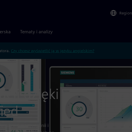
Region
nerska
Tematy i analizy
atora.
Czy chcesz wyświetlić ją w języku angielskim?
cji dzięki
ied
alizacji maszyn, linii i