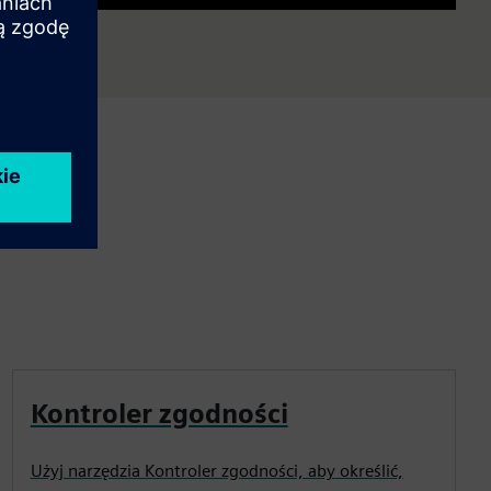
Mute
Settings
PIP
Enter
fullscre
Kontroler zgodności
Użyj narzędzia Kontroler zgodności, aby określić,