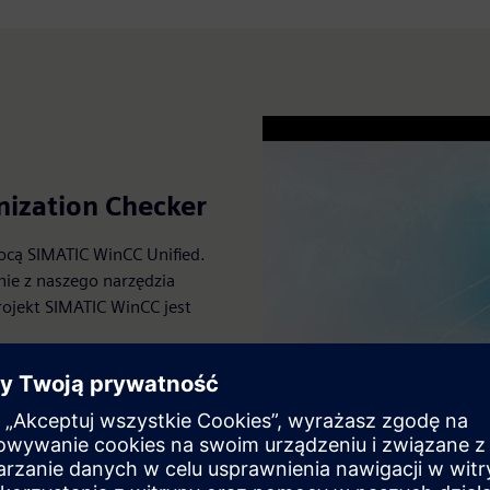
nization Checker
ocą SIMATIC WinCC Unified.
ie z naszego narzędzia
rojekt SIMATIC WinCC jest