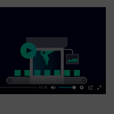
Play
01:26
Mute
Settings
PIP
Enter
fullscre