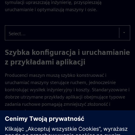
symulacji upraszczają inżynierię, przyspieszają
uruchamianie i optymalizują maszyny i osie.
Select...
Szybka konfiguracja i uruchamianie
z przykładami aplikacji
Producenci maszyn muszą szybko konstruować i
uruchamiać maszyny sterujące ruchem, jednocześnie
kontrolując wysiłek inżynieryjny i koszty. Standaryzowane i
dobrze utrzymane przykłady aplikacji obejmujące typowe
zadania ruchowe pomagają zmniejszyć złożoność i
powtarzalne programowanie.
Gotowe do użycia projekty TIA Portal ze szczegółową
dokumentacją i opcjonalną obsługą symulacji umożliwiają