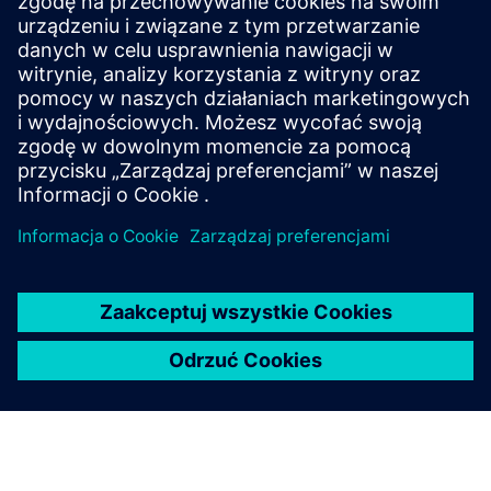
szybkie dostosowanie się do specyficznych wymagań
maszyny. Skróca to czas uruchamiania, zmniejsza ryzyko
uruchomienia i poprawia ogólną wydajność inżynieryjną.