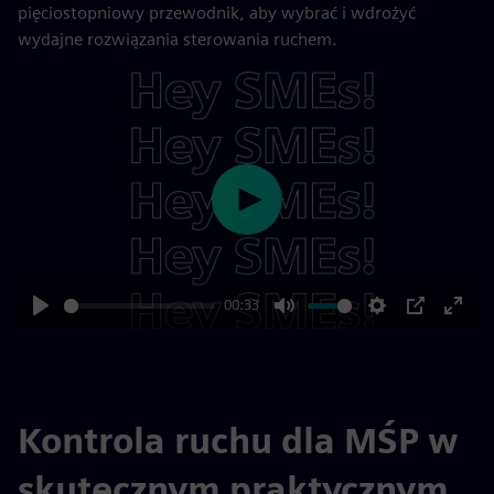
pięciostopniowy przewodnik, aby wybrać i wdrożyć
wydajne rozwiązania sterowania ruchem.
Play
00:33
Play
Mute
Settings
PIP
Enter
fulls
Kontrola ruchu dla MŚP w
skutecznym praktycznym