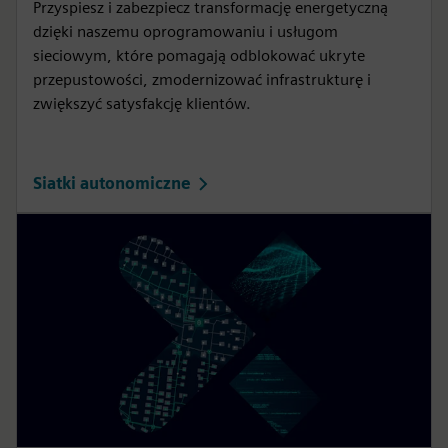
Przyspiesz i zabezpiecz transformację energetyczną
dzięki naszemu oprogramowaniu i usługom
sieciowym, które pomagają odblokować ukryte
przepustowości, zmodernizować infrastrukturę i
zwiększyć satysfakcję klientów.
Siatki autonomiczne