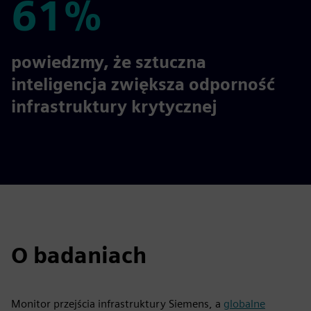
61%
61%
powiedzmy, że sztuczna
inteligencja zwiększa odporność
infrastruktury krytycznej
O badaniach
Monitor przejścia infrastruktury Siemens, a
globalne