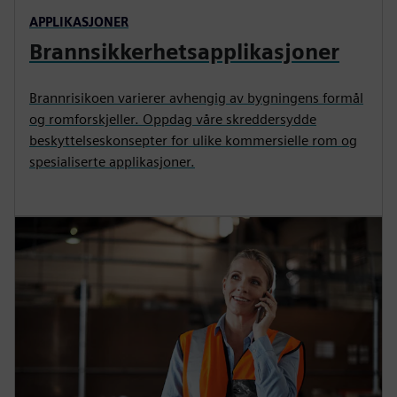
APPLIKASJONER
Brannsikkerhetsapplikasjoner
Brannrisikoen varierer avhengig av bygningens formål
og romforskjeller. Oppdag våre skreddersydde
beskyttelseskonsepter for ulike kommersielle rom og
spesialiserte applikasjoner.