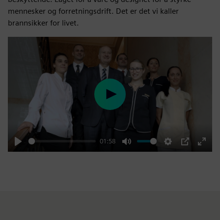
mennesker og forretningsdrift. Det er det vi kaller
brannsikker for livet.
Play
01:58
Play
Mute
Settings
PIP
Enter
fulls