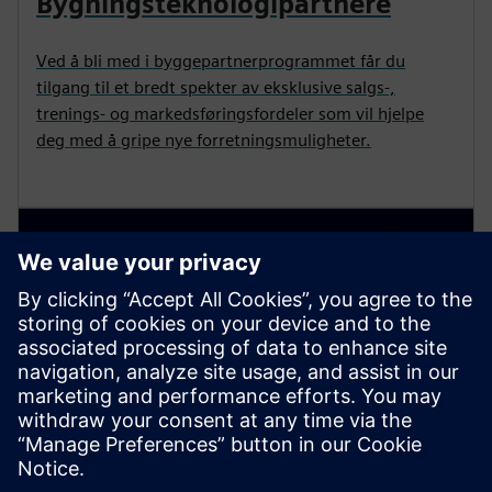
Bygningsteknologipartnere
Ved å bli med i byggepartnerprogrammet får du
tilgang til et bredt spekter av eksklusive salgs-,
trenings- og markedsføringsfordeler som vil hjelpe
deg med å gripe nye forretningsmuligheter.