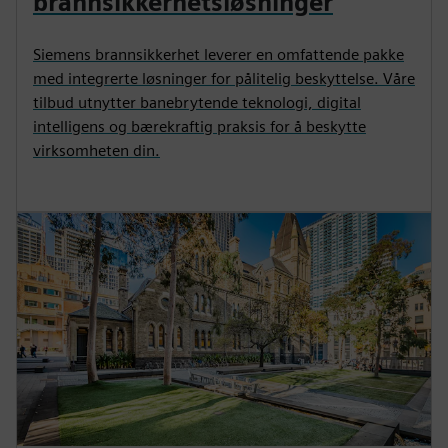
brannsikkerhetsløsninger
Siemens brannsikkerhet leverer en omfattende pakke
med integrerte løsninger for pålitelig beskyttelse. Våre
tilbud utnytter banebrytende teknologi, digital
intelligens og bærekraftig praksis for å beskytte
virksomheten din.