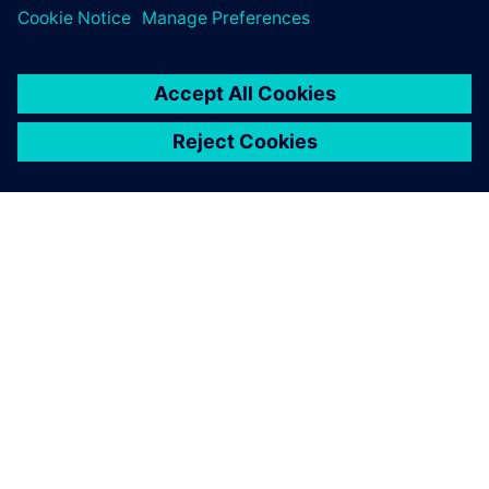
Building X - Lifecycle Twin
Opprett, vedlikeholde og visualisere digitale tvillinger
for bygninger og infrastruktur basert på Building
Information Modeling (BIM).