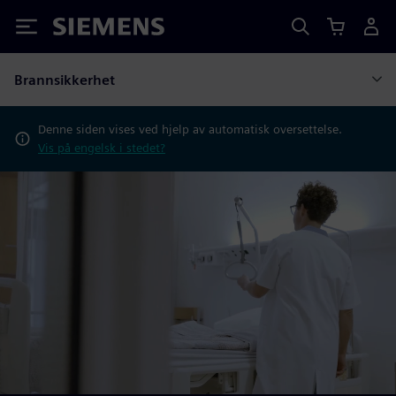
Siemens
Brannsikkerhet
Denne siden vises ved hjelp av automatisk oversettelse.
Vis på engelsk i stedet?