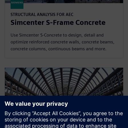
STRUCTURAL ANALYSIS FOR AEC
Simcenter S-Frame Concrete
Use Simcenter S-Concrete to design, detail and
optimize reinforced concrete walls, concrete beams,
concrete columns, continuous beams and more.