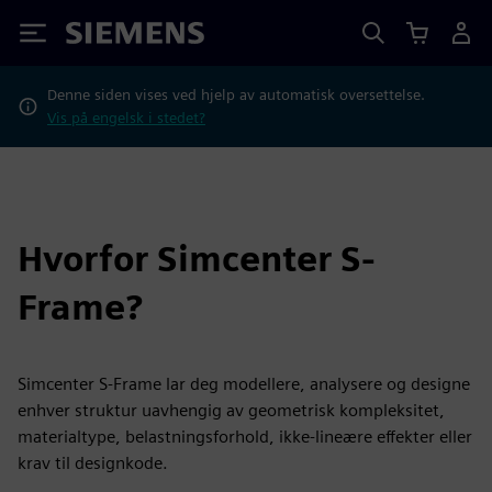
Siemens
Denne siden vises ved hjelp av automatisk oversettelse.
Vis på engelsk i stedet?
Hvorfor Simcenter S-
Frame?
Simcenter S-Frame lar deg modellere, analysere og designe
enhver struktur uavhengig av geometrisk kompleksitet,
materialtype, belastningsforhold, ikke-lineære effekter eller
krav til designkode.