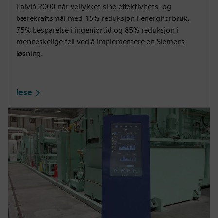
i
r
Calvià 2000 når vellykket sine effektivitets- og
bærekraftsmål med 15% reduksjon i energiforbruk,
n
f
75% besparelse i ingeniørtid og 85% reduksjon i
g
u
menneskelige feil ved å implementere en Siemens
s
l
løsning.
l
s
c
lese
r
e
e
n