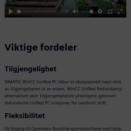
01:56
Play
Mute
Settings
PIP
Enter
fulls
Viktige fordeler
Tilgjengelighet
SIMATIC WinCC Unified PC tilbyr et eksepsjonelt høyt nivå
av tilgjengelighet ut av esken. WinCC Unified Redundancy-
alternativet øker tilgjengeligheten ytterligere gjennom
redundante Unified PC-stasjoner for uavbrutt drift.
Fleksibilitet
Få tilgang til Openness Runtime-grensesnittene ved hjelp