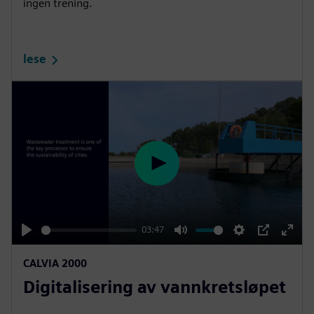
ingen trening.
lese
P
l
a
y
03:47
P
M
S
P
E
CALVIA 2000
l
u
e
I
n
Digitalisering av vannkretsløpet
a
t
t
P
t
y
e
t
e