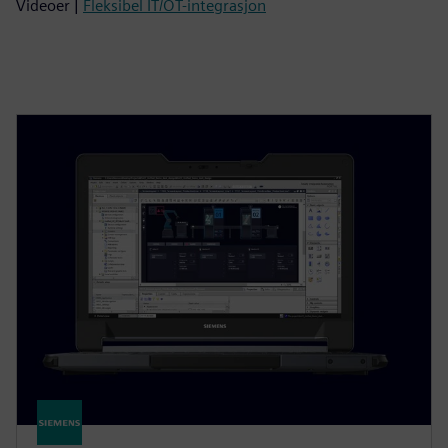
Videoer |
Fleksibel IT/OT-integrasjon