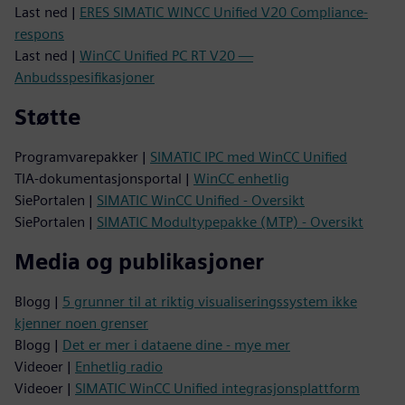
Last ned |
ERES SIMATIC WINCC Unified V20 Compliance-
respons
Last ned |
WinCC Unified PC RT V20 —
Anbudsspesifikasjoner
Støtte
Programvarepakker |
SIMATIC IPC med WinCC Unified
TIA-dokumentasjonsportal |
WinCC enhetlig
SiePortalen |
SIMATIC WinCC Unified - Oversikt
SiePortalen |
SIMATIC Modultypepakke (MTP) - Oversikt
Media og publikasjoner
Blogg |
5 grunner til at riktig visualiseringssystem ikke
kjenner noen grenser
Blogg |
Det er mer i dataene dine - mye mer
Videoer |
Enhetlig radio
Videoer |
SIMATIC WinCC Unified integrasjonsplattform