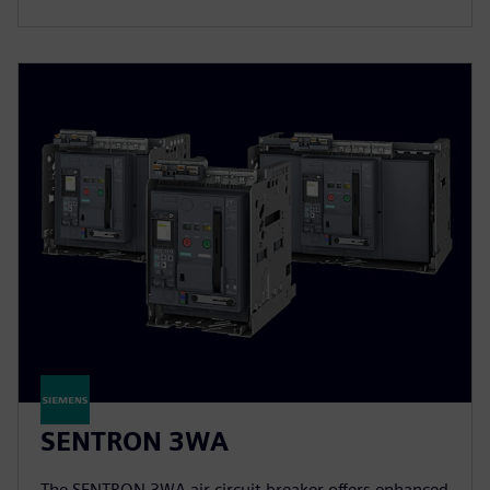
SENTRON 3WA
The SENTRON 3WA air circuit breaker offers enhanced