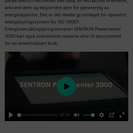
lokale bedriftsnettverket ved hjelp av nettaktiverte enheter,
arkivere dem og eksportere dem for generering av
energirapporter. Det er det ideelle grunnlaget for operativt
energistyringssystem for ISO 50001.
Energiovervåkingsprogramvaren SENTRON Powercenter
3000 kan også videresende dataene dine til skysystemet
for en desentralisert bruk.
Play
01:12
Play
Mute
Settings
PIP
Enter
fulls