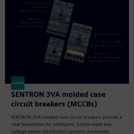
SENTRON 3VA molded case
circuit breakers (MCCBs)
SENTRON 3VA molded case circuit breakers provide a
vital foundation for intelligent, future-ready low-
voltage power distribution systems worldwide.