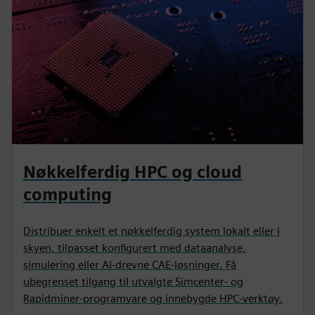
Nøkkelferdig HPC og cloud
computing
Distribuer enkelt et nøkkelferdig system lokalt eller i
skyen, tilpasset konfigurert med dataanalyse,
simulering eller AI-drevne CAE-løsninger. Få
ubegrenset tilgang til utvalgte Simcenter- og
Rapidminer-programvare og innebygde HPC-verktøy.