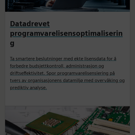
Datadrevet
programvarelisensoptimaliserin
g
Ta smartere beslutninger med ekte lisensdata for å
forbedre budsjettkontroll, administrasjon og
driftseffektivitet. Spor programvarelisensiering på
tvers av organisasjonens datamiljø med overvåking og
prediktiv analyse.