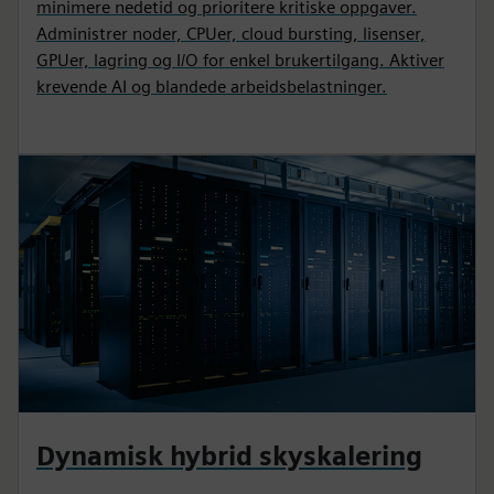
minimere nedetid og prioritere kritiske oppgaver.
Administrer noder, CPUer, cloud bursting, lisenser,
GPUer, lagring og I/O for enkel brukertilgang. Aktiver
krevende AI og blandede arbeidsbelastninger.
Dynamisk hybrid skyskalering