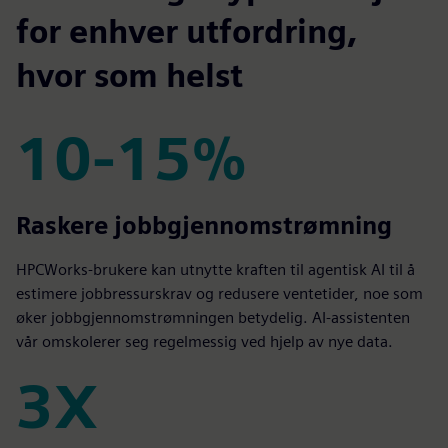
for enhver utfordring,
hvor som helst
10-15%
10-15%
Raskere jobbgjennomstrømning
HPCWorks-brukere kan utnytte kraften til agentisk AI til å
estimere jobbressurskrav og redusere ventetider, noe som
øker jobbgjennomstrømningen betydelig. AI-assistenten
vår omskolerer seg regelmessig ved hjelp av nye data.
3X