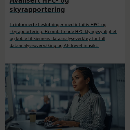
Avansert HPC- og
skyrapportering
Ta informerte beslutninger med intuitiv HPC- og
skyrapportering. Få omfattende HPC-klyngesynlighet
og koble til Siemens dataanalyseverktøy for full
dataanalyseovervåking og AI-drevet innsikt.