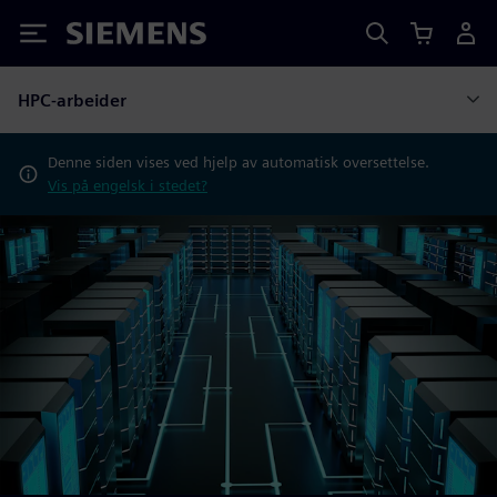
Siemens
HPC-arbeider
Denne siden vises ved hjelp av automatisk oversettelse.
Vis på engelsk i stedet?