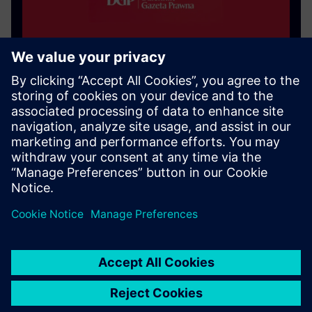
Mediepartner
Juridisk tidskrift
Se dekningen