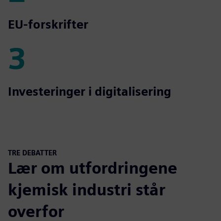
2
EU-forskrifter
3
3
Investeringer i digitalisering
TRE DEBATTER
Lær om utfordringene
kjemisk industri står
overfor