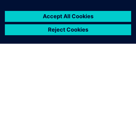
Bærekraft for elektrifisering og
automatisering
Finn ut hvordan Siemens kan hjelpe deg med å få en
positiv miljøpåvirkning gjennom konkrete tiltak for å
redusere klimagassutslipp i Scope 1, 2 eller 3.