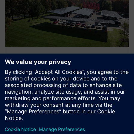
Mikronett
Hold deg uavhengig av det offentlige nettverket og
generer inntekter ved å mate tilbake overflødig energi.