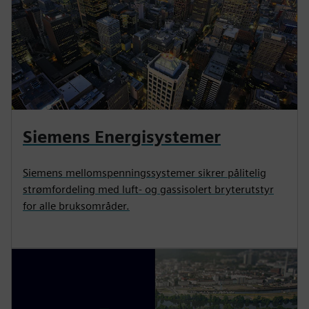
Siemens Energisystemer
Siemens mellomspenningssystemer sikrer pålitelig
strømfordeling med luft- og gassisolert bryterutstyr
for alle bruksområder.