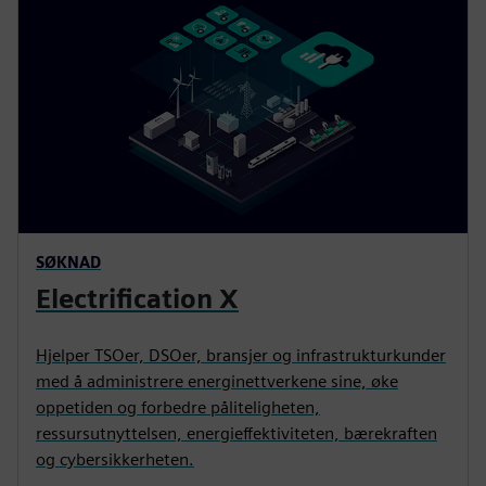
SØKNAD
Electrification X
Hjelper TSOer, DSOer, bransjer og infrastrukturkunder
med å administrere energinettverkene sine, øke
oppetiden og forbedre påliteligheten,
ressursutnyttelsen, energieffektiviteten, bærekraften
og cybersikkerheten.