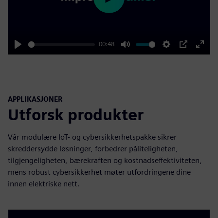
Play
00:48
Play
Mute
Settings
PIP
Enter
fulls
APPLIKASJONER
Utforsk produkter
Vår modulære IoT- og cybersikkerhetspakke sikrer
skreddersydde løsninger, forbedrer påliteligheten,
tilgjengeligheten, bærekraften og kostnadseffektiviteten,
mens robust cybersikkerhet møter utfordringene dine
innen elektriske nett.