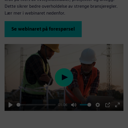
Dette sikrer bedre overholdelse av strenge bransjeregler.
Lær mer i webinaret nedenfor.
Se webinaret på forespørsel
Play
01:06
Play
Mute
Settings
PIP
Enter
fulls