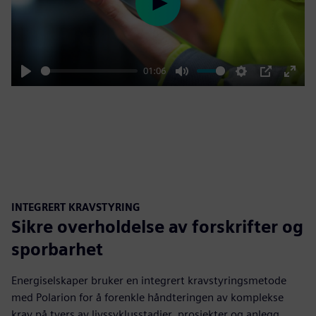
Play
01:06
Play
Mute
Settings
PIP
Enter
fulls
INTEGRERT KRAVSTYRING
Sikre overholdelse av forskrifter og
sporbarhet
Energiselskaper bruker en integrert kravstyringsmetode
med Polarion for å forenkle håndteringen av komplekse
krav på tvers av livssyklusstadier, prosjekter og anlegg.