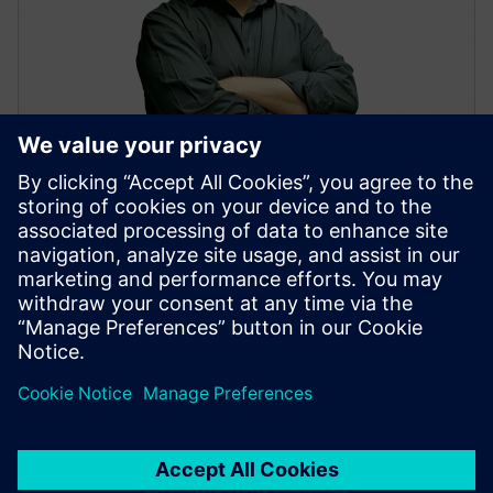
David Almer
MBSE Porteføljeutviklingssjef
Koble til på LinkedIn