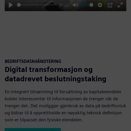
01:23
Play
Mute
Settings
PIP
Enter
fulls
BEDRIFTSDATAHÅNDTERING
Digital transformasjon og
datadrevet beslutningstaking
En integrert tilnærming til forvaltning av kapitaleiendeler
kobler interessenter til informasjonen de trenger når de
trenger det. Det muliggjør gjenbruk av data på bedriftsnivå
og bidrar til å opprettholde en nøyaktig teknisk definisjon
som er tilpasset den fysiske eiendelen.