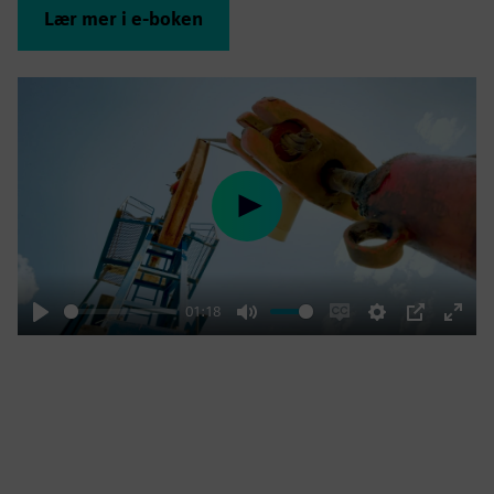
Lær mer i e-boken
Play
01:18
Play
Mute
Enable
Settings
PIP
Enter
captions
fulls