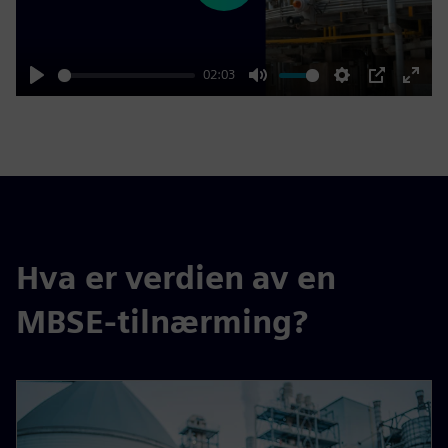
02:03
Play
Mute
Settings
PIP
Enter
fulls
Hva er verdien av en
MBSE-tilnærming?